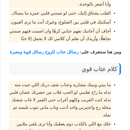
وأنا أشعر بالوحدة.
القلب يشتاق إليك، حتى لو نستني قلبي عمره ما ينساك.
أسكنتك في قلبي بين الضلوع، وغيرك أنت ما ترى العيون.
أخاف أن أعاتبك تفهم عتابي كرهًا وان اصمت فتهم صمتي
تجاهلًا، وأريدك أن تعلم أن كلامي لك لا يحمل إلا حبًا.
ومن هنا سنتعرف على:
رسائل عتاب للزوج رسائل قوية ومعبرة
كلام عتاب قوي
ما بيني وبينك مشاريه وعتاب شف دربك اللي جيت منه
تدله ما راح تغلبني لو الحب غلاب من حضرتك عشان قلبي
تذله كنت القريب وكلهم أغراب حتى القمر لا غاب شفتك
محله رح واعتبرني واحد أذنب وتاب ماني بثوب تلبسه ثم
تمله.
خلك مع اللي بالكذب دوم يعطيك وأنا ترى بلقى ملايين