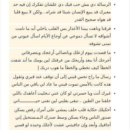
الرسالة دي مش حب فيك دي علشان تفكرك إن فيه حد
معبرك قد يبيع الإنسان شيئا قد شراه…ولكن لا يبيع قلبا
قد هواه صحيح القدر
فرقنا وتاهت بيننا الأعذار بس القلب ياخلي أبد ما نامت
أشواقه لا تسأل دموعي عن أوجاع الأيام اسأل عيوني من
تمنى تشوفه
ما قصدت بيوم ازعلك وباتصالي أزعجك وبتصرفاتي
أجرحك أنا ببعد وأريحك من عرفتك لين يومك ما أبد شفت
الخطأ كيف تخطي والخطأ ما هوب دربك إ
رسال ما راح تحس فيني إلى أن توقف عند قبري وتقول
هذه كانت بالأمس تموت فيني ما عاد لي باقي من الناس
غيرك أنت ويا حسرتي لو كان عني تـخليت أعاهدك باللي
خلقنا من الطين .. تبقى بقلبي لين تفنى حيــــــــــــــاتي
أحكيلك حكاية قلب حلف يمشي على أمرك رفض يسكن
صدور الناس وجاء يسكن وسط صدرك الـمـستحيل إني
أجافيك وأبعد وإن جافيتني عشت لأجلك وحيده لو قسي