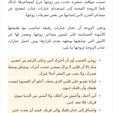
تسبب مواقف صغيرة تحدث من زوجها جرح لمشاعرها، لذلك
تلجأ الزوجة المحبة إلى استخدام عبارات عتاب لتفصح عن
مشاعر الحزن الني إصابتها من بعض تصرفات زوجها،
وعلى الزوجة أن تختار عبارات رقيقة تتناسب مع طبيعتها
الأنثوية الحساسة لكي تلمس مشاعر زوجها، ويعتذر لها عن
الأمور التي ضايقتها ويتعهد بعدم تكرارها، ومن اجمل عبارات
عتاب الزوجة لزوجها ما يلي:
زوجي الحبيب أود أن أخبرك أنني وعلى الرغم من غضبي
منك إلا أن قلبي لا يزال يمشي حسب أمرك، ويسكن وسط
صدرك، ولا يحب من البشر أحدًا غيرك.
لماذا تقسو على قلبي الذي يحبك، أعلم أن القسوة ليست
طبعك وأن قلبك حنون.
أني أحبك، وأعيش من أجلك، ولا أتمنى من الدنيا سوى
قربك، فلا تبعد عني.
واشتاق إلى حنان قلبك وإلى قربك، فمنذ أن بعدت عني