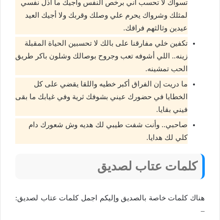
تسواك لا تحسب أني برخص النفس واجيك ما أذل نفسي
لمثلك وشرواك يحرم علي وصلك وقربك ولا أجيك العيد
عيدين وثالثهم فراقك.
تكفين خلي مفارقنا على بالك لا تحسبين الحياة المقبلة
زينه.. اللي أشوفه تعب وجروح بوصالك وشلون باكر طريق
الحب تمشينه.
ما دريت إن الفراق أكبر خطيه واللقا يقضي على كل
الخطايا في حضورك عيني بشوفك ثرية وفي غيابك ما بقى
فيني بقايا.
صاحبي.. وأنت شفت طيبي لك هديه وش شعورك دام
كلي لك هدايا.
كلمات عتاب لصديق
هناك كلمات خاصة بالصديق وإليكم اجمل كلمات عتاب لصديق:
–