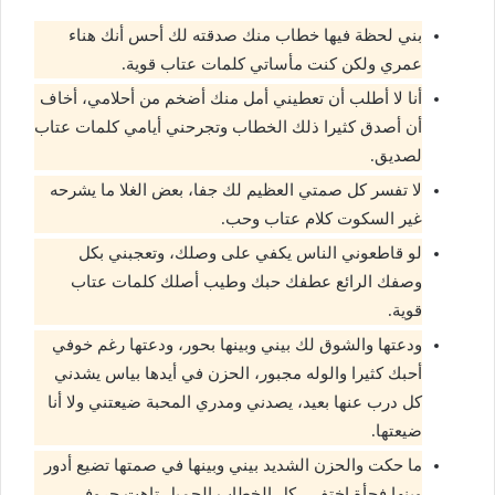
بني لحظة فيها خطاب منك صدقته لك أحس أنك هناء
عمري ولكن كنت مأساتي كلمات عتاب قوية.
أنا لا أطلب أن تعطيني أمل منك أضخم من أحلامي، أخاف
أن أصدق كثيرا ذلك الخطاب وتجرحني أيامي كلمات عتاب
لصديق.
لا تفسر كل صمتي العظيم لك جفا، بعض الغلا ما يشرحه
غير السكوت كلام عتاب وحب.
لو قاطعوني الناس يكفي على وصلك، وتعجبني بكل
وصفك الرائع عطفك حبك وطيب أصلك كلمات عتاب
قوية.
ودعتها والشوق لك بيني وبينها بحور، ودعتها رغم خوفي
أحبك كثيرا والوله مجبور، الحزن في أيدها بياس يشدني
كل درب عنها بعيد، يصدني ومدري المحبة ضيعتني ولا أنا
ضيعتها.
ما حكت والحزن الشديد بيني وبينها في صمتها تضيع أدور
وينها فجأة اختفى، كل الخطاب الجميل تاهت حروفي