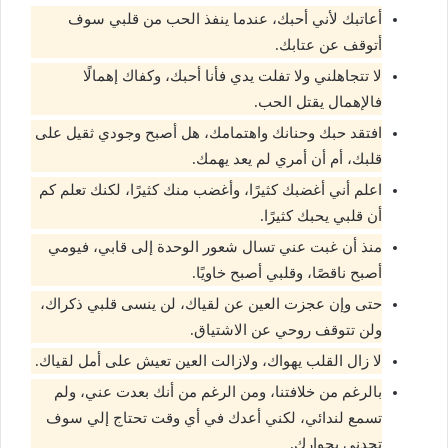
أعاتبك لأني أحبك، عندما ينفذ الحب من قلبي سوف
أتوقف عن عتابك.
لا تتجاهلني ولا تفلت يدي فأنا أحبك، وكفاك إهمالًا
فالإهمال يقتل الحب.
افتقد حبك وحنانك واهتمامك، هل أصبح وجودي ثقيل على
قلبك، أم أن أمري لم يعد يهمك.
اعلم أني أغضبك كثيرًا، وأغضب منك كثيرًا، لكنك تعلم كم
أن قلبي يحبك كثيرًا.
منذ أن غبت عني تسال شعور الوحدة إلى قابي، فيومي
أصبح ناقصًا، وقلبي أصبح خاويًا.
حتى وإن عجزت العين عن لقياك، لن ينسى قلبي ذكراك،
ولن تتوقف روحي عن الاشتياق.
لا زال القلب يهواك، ولازالت العين تعيش على أمل لقياك.
بالرغم من خلافتنا، ومن الرغم من أنك بعدت عني، ولم
تسمع لندائي، لكني أعدك في أي وقت تحتاج إلي سوف
تجدني بجوارك.