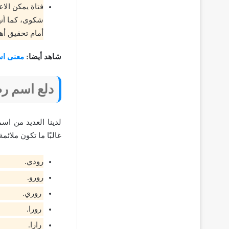
فتاة يمكن الا
شكوى، كما أنه
أمام تحقيق أهد
شاهد أيضا:
معنى اس
دلع اسم ر
لدينا العديد من اس
غالبًا ما تكون ملائ
رودي.
رورو.
روري.
رورا.
رارا.