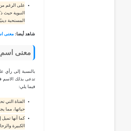
على الرغم من 
النبوية حيث ذ
المستحبة دينيً
شاهد أيضا:
معنى اس
معنى اسم 
بالنسبة إلى رأي ع
تدعى بذلك الاسم ف
فيما يلي:
الفتاة التي ت
حياتها، مما يج
كما أنها تميل
الكبيرة والزحا