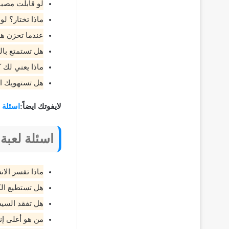
لو قابلت مصبا
ماذا تختار؟ لو
عندما تحزن هل
هل تستمتع بال
ماذا يعني لك 
هل تستهويك الأ
لايفوتك ايضاً:
اسئلة 
اسئلة لعبة
ماذا تفسر الا
هل تستطيع ال
هل تفقد السي
من هو أغلى إ