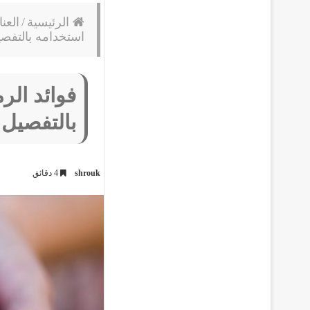
الرئيسية
/
العن
استخدامه بالتفص
فوائد الر
بالتفصيل
shrouk
4 دقائق