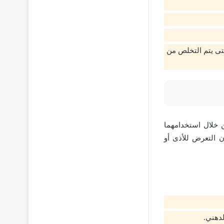
تى يتم التخلص من
ن خلال استخدامهما
 التعرض للأذى أو
لدهني.