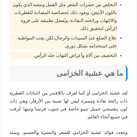
التخلص من حشرات الشعر مثل القمل وبيضه الذي يكون
باللون الأبيض، ويعود ذلك لخصائصه المضادة للفطريات
والالتهاب ورائحته النفاذة، ويُفضل تطبيقه على فروة
الرأس لتحقيق ذلك.
علاج الصلع عند السيدات والرجال،لكن يجب المواظبة
على استخدامه بشكل دوري.
التخفيف من آلام وأعراض التهاب جلد الرأس.
ما هي عشبة الخزامى
تُعد عشبة الخزامى أو كما تُعرف باللافندر من النباتات العطرية
ذات رائحة نفاذة ومميزة ليس لها شبيه بين الأزهار، وهي ذات
لون بنفسجي جميل تنمو خاصة في جنوب فرنسا ومنها عُرفت
في جميع أنحاء العالم.
وتتعدد فوائد عشبة الخزامى للشعر والبشرة والجسم، ويمتد