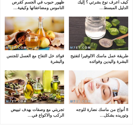
كيف اعرف نوع بشرتي ؟ إليك
ظهور حبوب في الجسم كقرص
الدليل المبسط…
الناموس ومضاعفاتها وكيفية…
طريقة عمل ماسك الالوفيرا لتفتيح
فوائد خل التفاح مع العسل للجنس
البشرة واليدين وفوائده
والبشرة
8 أنواع من ماسك نضارة للوجه
تجربتي مع وصفات بهدف تبييض
وتوريده بشكل…
الركب والاكواع في…