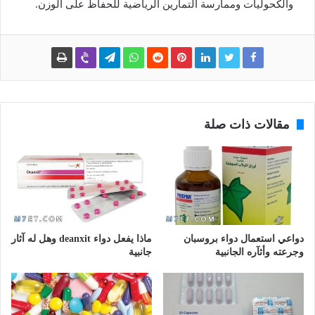
والكحوليات وممارسة التمارين الرياضية للحفاظ على الوزن.
مقالات ذات صلة
دواعي استعمال دواء بروسبان
ماذا يفعل دواء deanxit وهل له آثار
وجرعته وأثآره الجانبية
جانبية