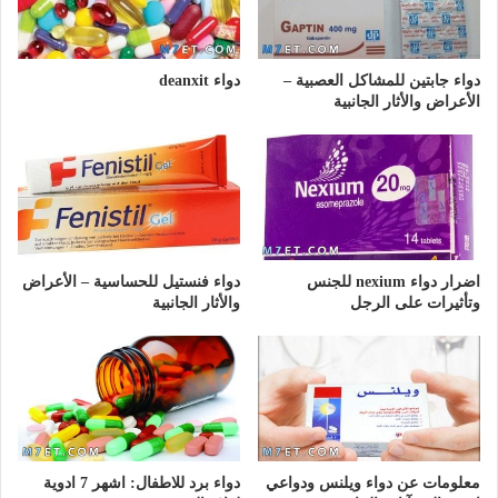
دواء جابتين للمشاكل العصبية –
دواء deanxit
الأعراض والأثار الجانبية
اضرار دواء nexium للجنس
دواء فنستيل للحساسية – الأعراض
وتأثيرات على الرجل
والأثار الجانبية
معلومات عن دواء ويلنس ودواعي
دواء برد للاطفال: اشهر 7 ادوية