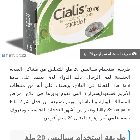
طريقة استخدام سياليس 20 ملغ
طريقة استخدام سياليس 20 ملغ للتخلص من مشاكل الصحة
الجنسية لدى الرجال، ذلك الدواء الذي يعتمد على مادة
Tadalafil الفعالة في العلاج، ويصنف على أنه من مثبطات
الأنزيم فسفودايستراز-5 التي تقوم بدورها في علاج أمراض
المسالك البولية والتناسلية، ويتم تصنيعه من خلال شركة Eli-
Lilly &Company ويعتبر من أشهر العلاجات الجنسية، ومعروف
باسم علمي آخر وهو تادالافيل 20 مجم أقراص.
طريقة استخدام سياليس 20 ملغ