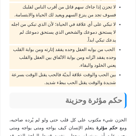
لا تحزن إذا جاءك سهم قاتل من أقرب الناس لقلبك
فسوف تجد من ينزع السهم ويعيد لك الحياة والابتسامة.
لا تبكي على أي علاقة في الحياة؛ لأن الذي تبكي من اجله
لا يستحق دموعك والشخص الذي يستحق دموعك لم
يدعك تبكي ابداً.
الحب من بوابه العقل وحده يفقد إثارته ومن بوابة القلب
وحده يفقد اتّزانه ومن بوابة الاتّفاق بين العقل والقلب
يعني الخلود والبقاء.
بين الحب والوقت علاقة أبديّة فالحب يقتل الوقت بسرعة
شديدة والوقت يقتل الحب ببطء شديد.
حكم مؤثرة وحزينة
الحزن شيء مكتوب على كل قلب حتى ولو لم يُرده صاحبه،
ومع
حكم مؤثرة
يتعلم الإنسان كيف يواجه ومتى يواجه ومتى
يجب عليه أن يستسلم ويعطي نفسه قسط الراحة الذي قد