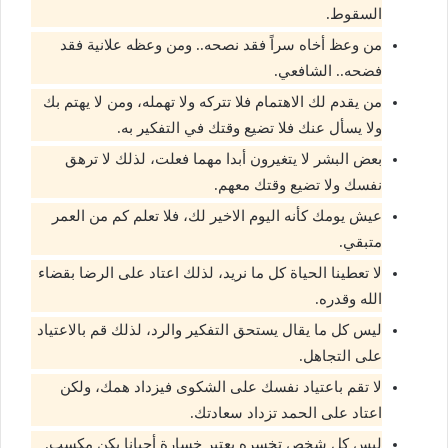
السقوط.
من وعظ أخاه سراً فقد نصحه.. ومن وعظه علانية فقد
فضحه.. الشافعي.
من يقدم لك الاهتمام فلا تتركه ولا تهمله، ومن لا يهتم بك
ولا يسأل عنك فلا تضيع وقتك في التفكير به.
بعض البشر لا يتغيرون أبدا مهما فعلت، لذلك لا ترهق
نفسك ولا تضيع وقتك معهم.
عيش يومك كأنه اليوم الاخير لك، فلا تعلم كم من العمر
متبقي.
لا تعطينا الحياة كل ما نريد، لذلك اعتاد على الرضا بقضاء
الله وقدره.
ليس كل ما يقال يستحق التفكير والرد، لذلك قم بالاعتياد
على التجاهل.
لا تقم باعتياد نفسك على الشكوى فيزداد همك، ولكن
اعتاد على الحمد تزداد سعادتك.
ليس كل شخص تخسره يعتبر خسارة أحيانا يكن مكسب.