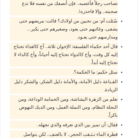
تصاحب رجلاً فأغضبه.. فإن أنصفك من نفسه فلا تدع
صحبته.. وإلا فاحذره!.
سُئلت أم: من تحبين من اولادك؟ قالت: مريضهم حتى
يشفى، وغائبهم حتى يعود، وصغيرهم حتى يكبر…
ومدارسهم حتى يعـود.
قال أحد حكماء الفلسفة: الإخوان ثلاثة.. أخ كالغذاء تحتاج
إليه كل وقت، وأخ كالدواء تحتاج إليه أحياناً، وأخ كالداء لا
تحتاج إليه أبداً.
سئل حكيم: ما الحكمة؟.
القـناعة دليل الأمانة، والأمانة دليل الشكر، والشكر دليل
الزيادة.
تعلم من الزهرة البشاشة، ومن الحمامة الوداعة، ومن
النحلة النظام، ومن النملة العمل، ومن الديك النهوض
باكراً.
فقال: أن تميز بين الذي تعرفه والذي تجهله.
قطرة الماء تـثـقب الحجر.. لا بالعنف.. لكن بتواصل