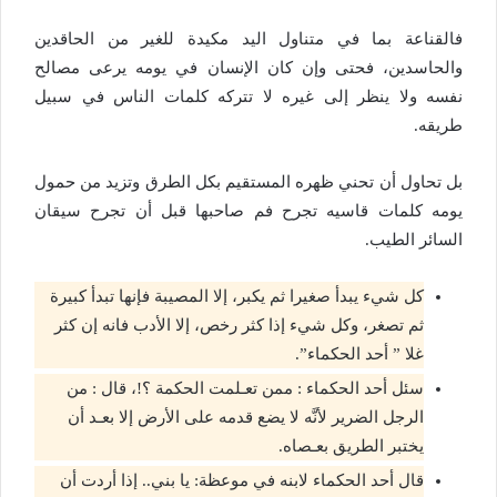
فالقناعة بما في متناول اليد مكيدة للغير من الحاقدين
والحاسدين، فحتى وإن كان الإنسان في يومه يرعى مصالح
نفسه ولا ينظر إلى غيره لا تتركه كلمات الناس في سبيل
طريقه.
بل تحاول أن تحني ظهره المستقيم بكل الطرق وتزيد من حمول
يومه كلمات قاسيه تجرح فم صاحبها قبل أن تجرح سيقان
السائر الطيب.
كل شيء يبدأ صغيرا ثم يكبر، إلا المصيبة فإنها تبدأ كبيرة
ثم تصغر، وكل شيء إذا كثر رخص، إلا الأدب فانه إن كثر
غلا ” أحد الحكماء”.
سئل أحد الحكماء : ممن تعـلمت الحكمة ؟!، قال : من
الرجل الضرير لأنَّه لا يضع قدمه على الأرض إلا بعـد أن
يختبر الطريق بعـصاه.
قال أحد الحكماء لابنه في موعظة: يا بني.. إذا أردت أن