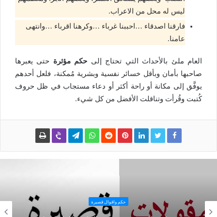
ليس له محل من الاعراب.
فارقنا اصدقاء …احببنا غرباء …وكرهنا اقرباء …وانتهى
عامنا.
العام ملئ بالأحداث التي تحتاج إلى
حكم مؤثرة
حتى يعبرها
صاحبها بأمان وبأقل خسائر نفسية وبشرية مُمكنة، فلعل أحدهم
يوفَّق إلى مكانة أو راحة أكثر أو دعاء مستجاب في ظل حروف
كُتبت وقُرأت وتناقلت الأفضل من كل شيء.
حكم وأقوال