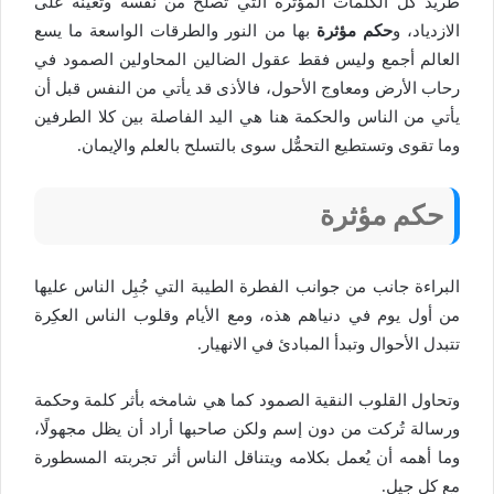
طريد كل الكلمات المؤثرة التي تُصلح من نفسه وتعينه على
الازدياد، و
حكم مؤثرة
بها من النور والطرقات الواسعة ما يسع
العالم أجمع وليس فقط عقول الضالين المحاولين الصمود في
رحاب الأرض ومعاوج الأحول، فالأذى قد يأتي من النفس قبل أن
يأتي من الناس والحكمة هنا هي اليد الفاصلة بين كلا الطرفين
وما تقوى وتستطيع التحمُّل سوى بالتسلح بالعلم والإيمان.
حكم مؤثرة
البراءة جانب من جوانب الفطرة الطيبة التي جُبِل الناس عليها
من أول يوم في دنياهم هذه، ومع الأيام وقلوب الناس العكِرة
تتبدل الأحوال وتبدأ المبادئ في الانهيار.
وتحاول القلوب النقية الصمود كما هي شامخه بأثر كلمة وحكمة
ورسالة تُركت من دون إسم ولكن صاحبها أراد أن يظل مجهولًا،
وما أهمه أن يُعمل بكلامه ويتناقل الناس أثر تجربته المسطورة
مع كل جيل.