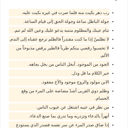
رب دهر بكيت منه فلما صرت في غيره بكيت عليه.
جولة الباطل ساعة وجولة الحق إلى قيام الساعة.
تنام عينك والمظلوم منتبه يدعو عليك وعين الله لم تنم.
لا تظلمنّ إذا ما كنت مقتدراً فالظلم ترجع عقباه إلى الندم.
لا تحسبوا رقصي بينكم طرباً فالطير يرقص مذبوحاً من
الألم.
الجود من الموجود. أبخل الناس من بخل بجاهه.
خير الكلام ما قل ودل.
الابن مولود والزوج موجود والأخ مفقود.
وظلم ذوي القربى أشدّ مضاضة على المرء من وقع
الحسام.
من نظر في عيبه اشتغل عن عيوب الناس.
أتهزأ بالدعاء وتزدريه وما تدري بما صنع الدعاء.
إذا ضاق صدر المرء عن سر نفسه فصدر الذي يستودع