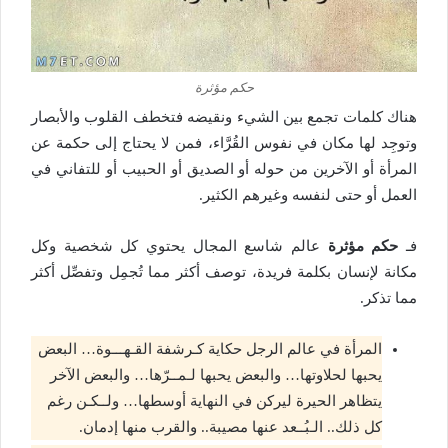
حكم مؤثرة
هناك كلمات تجمع بين الشيء ونقيضه فتخطف القلوب والأبصار
وتوجِد لها مكان في نفوس القُرَّاء، فمن لا يحتاج إلى حكمة عن
المرأة أو الآخرين من حوله أو الصديق أو الحبيب أو للتفاني في
العمل أو حتى لنفسه وغيرهم الكثير.
فـ
حكم مؤثرة
عالم شاسع المجال يحتوي كل شخصية وكل
مكانة لإنسان بكلمة فريدة، توصف أكثر مما تُجمِل وتفصِّل أكثر
مما تذكر.
المرأة في عالم الرجل حكاية كـرشفة القـهـــوة… البعض
يحبها لحلاوتها… والبعض يحبها لـمــرّها… والبعض الآخر
يتظاهر الحيرة ليركن في النهاية أوسطها… ولــكـن رغم
كل ذلك.. الـبُــعد عنها مصيبة.. والقرب منها إدمان.