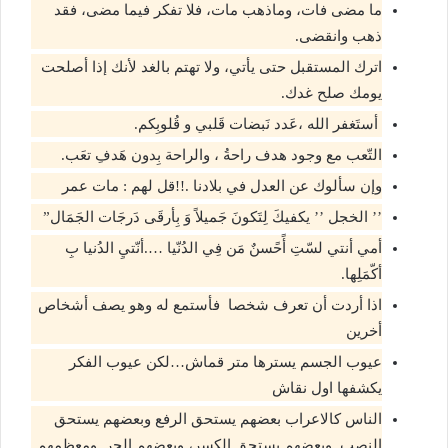
ما مضى فات، وماذهب مات، فلا تفكر فيما مضى، فقد
ذهب وانقضى.
اترك المستقبل حتى يأتي، ولا تهتم بالغد لأنك إذا أصلحت
يومك صلح غدك.
أستَغفر الله ،عَدد نَبضات قَلبي و قُلوبِكم.
التّعب مع وجود هدف راحةُ ، والراحة بِدون هَدفِ تعَب.
وإن سألوك عن العدل في بلادنا .!!قل لهم : مات عمر
’’ الخجل ’’ يكفيكَ لِتَكونَ جَميلاً وَ بِأرقَى دَرجَات الجَمَال”
أمي أنتي لسّتِ أًحًسنٌ مَن فِي الدُنّيا ….أنّتيِ الدُنيا بِ
أكّمَلِها.
اذا أردت أن تعرف شخصا فأستمع له وهو يصف أشخاص
أخرين
عيوب الجسم يسترها متر قماش…لكن عيوب الفكر
يكشفها اول نقاش
الناس كالاعراب بعضهم يستحق الرفع وبعضهم يستحق
النصب وبعضهم يستحق الكسر، وبعضهم الجر. ومعظمهم