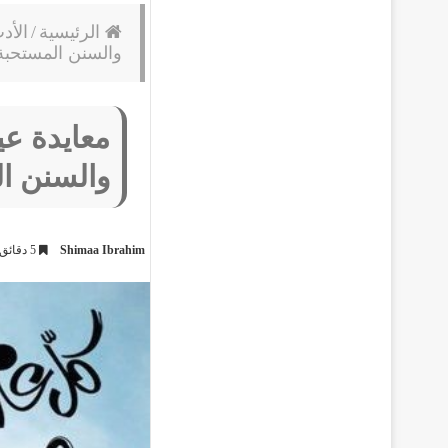
الرئيسية
/
الأد
والسنن المستحبة
معايدة عي
والسنن ال
Shimaa Ibrahim
5 دقائق