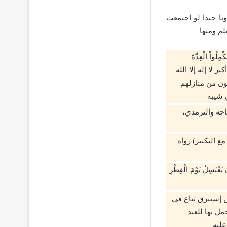
يا حبذا لو اجتمعت
لم ومنها
 الْعِدَّةَ
صفة التكبير: الله اكبر الله أكبر لا إله إلا الله
جون من منازلهم
ي شيبة
ماجه والترمذي،
ع التكبير) رواه
سِلُ يَوْمَ الْفِطْرِ
ن إستبرق تباع في
ل بها للعيد
عليه