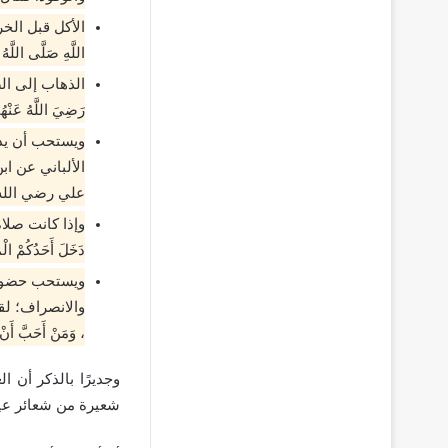
الأكل قبل الخرو
اللَّهِ صَلَّى اللَّهُ 
الذهاب إلى الصل
رَضِيَ اللَّهُ عَنْهُم
ويستحب أن يذه
الألباني عن ا
علي رضي الله 
وإذا كانت صلاة ا
دَخَلَ أَحَدُكُمْ ال
ويستحب حضور خ
والانصراف؛ لقوله 
، وَمَنْ أَحَبَّ 
وجديرًا بالذكر أن ا
شعيرة من شعائر عيد