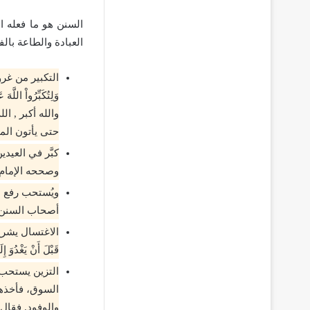
السنن هو ما فعله ا
العبادة والطاعة بال
التكبير من غروب
والله أكبر , ا
حتى يأتون المص
كبَّر في العيد
وصححه الإمام 
ويُستحب رفع ال
أصحاب السنن إ
الاغتسال يشرع ال
قَبْلَ أَنْ يَغْدُ
التزين يستحب 
السوق، فأخذها،
والوفود. فقال 