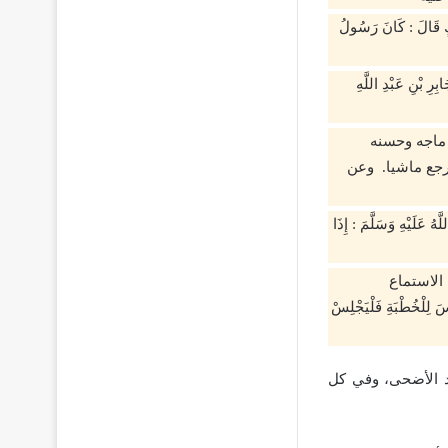
لَ : كَانَ رَسُولُ
 عَبْدِ اللَّهِ
 ماجه وحسنه
يرجع ماشيا. وعن
هِ وَسَلَّمَ : إِذَا
الاستماع
ْخُطْبَةِ فَلْيَجْلِسْ
عيد الأضحى، وفي كل