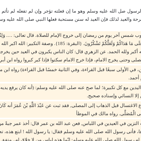
لرسول صل الله عليه وسلم وهو ما إن فعلته تؤجر وإن لم تفعله لم تأثم و
فرحة والعيد لذلك فإن العيد له سنن مستحبة فعلها النبي صلى الله عليه وس
 شمس آخر يوم من رمضان إلى خروج الإمام للصلاة. قال تعالى: …. وَلِتُكْمِلُواْ
وَلِتُكَبِّرُواْ اللَّهَ عَلَى مَا هَدَاكُمْ وَلَعَلَّكُمْ تَشْكُرُونَ. {البقرة: 185}. و
لله أكبر ولله الحمد. عن الزهري قال: كان الناس يكبرون في العيد حين يخر
لى وحتى يخرج الامام، فإذا خرج الامام سكتوا فإذا كبر كبروا رواه ابن أب
ين، في الأولى سبعًا قبل القراءة، وفي الثانية خمسًا قبل القراءة) رواه ابن 
أحمد.
يدين مع كل تكبيرة؛ لما صح عنه صلى الله عليه وسلم: (أنه كان يرفع يديه م
لا النسائي وإسناده صحيح.
اغتسال قبل الذهاب إلى المصلى, فقد ثبت عن عَبْدَ اللَّهِ بْنَ عُمَرَ أنه كَانَ يَغْتَ
وَ إِلَى الْمُصَلَّى. رواه مالك في الموطأ
التزين في العيدين في اللباس, فعن عبد الله بن عمر قال: أخذ عمر جبةً م
 فأتى رسول الله صلى الله عليه وسلم فقال: يا رسول الله ! ابتع هذه، تجم
له رسول الله صلى الله عليه وسلم: إنّما هذه لباس من لا خلاق له.. متفق 