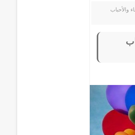
ء والأحباب
اب