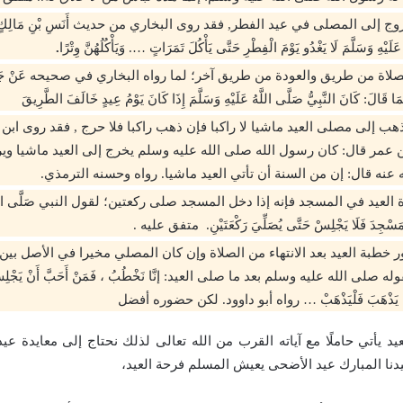
ج إلى المصلى في عيد الفطر, فقد روى البخاري من حديث أَنَسِ بْنِ مَالِكٍ قَا
عَلَيْهِ وَسَلَّمَ لَا يَغْدُو يَوْمَ الْفِطْرِ حَتَّى يَأْكُلَ تَمَرَاتٍ …. وَيَأْكُلُهُنَّ وِتْرًا
.
اة من طريق والعودة من طريق آخر؛ لما رواه البخاري في صحيحه عَنْ جَابِرِ بْنِ
َا قَالَ: كَانَ النَّبِيُّ صَلَّى اللَّهُ عَلَيْهِ وَسَلَّمَ إِذَا كَانَ يَوْمُ عِيدٍ خَالَفَ الطَّرِيقَ
ب إلى مصلى العيد ماشيا لا راكبا فإن ذهب راكبا فلا حرج , فقد روى ابن
بن عمر قال: كان رسول الله صلى الله عليه وسلم يخرج إلى العيد ماشيا و
عنه قال: إن من السنة أن تأتي العيد ماشيا. رواه وحسنه الترمذي.
لعيد في المسجد فإنه إذا دخل المسجد صلى ركعتين؛ لقول النبي صَلَّى اللَّهُ عَلَيْ
ْمَسْجِدَ فَلَا يَجْلِسْ حَتَّى يُصَلِّيَ رَكْعَتَيْنِ. متفق عليه .
طبة العيد بعد الانتهاء من الصلاة وإن كان المصلي مخيرا في الأصل بين 
صلى الله عليه وسلم بعد ما صلى العيد: إنَّا نَخْطُبُ ، فَمَنْ أَحَبَّ أَنْ يَجْلِسَ لِل
أَنْ يَذْهَبَ فَلْيَذْهَبْ … رواه أبو داوود. لكن حضوره أفضل
لعيد يأتي حاملًا مع آياته القرب من الله تعالى لذلك نحتاج إلى معايدة 
نا المبارك عيد الأضحى يعيش المسلم فرحة العيد،