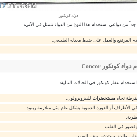
دواء كونكور
داً من دواعي استخدام هذا النوع من الدواء تتمثل في الآتي:
 المرتفع والعمل على ضبط معدله الطبيعي.
اء كونكور Concor
ستخدام عقار كونكور في الحالات التالية:
فرطة تجاه
مستحضرات
للبيزوبرولول.
 الأطراف أو الدورة الدموية بشكل عام مثل متلازمة رينود.
ظرية.
قصور في القلب
قلب والذي يستدعي حقن الوريد.