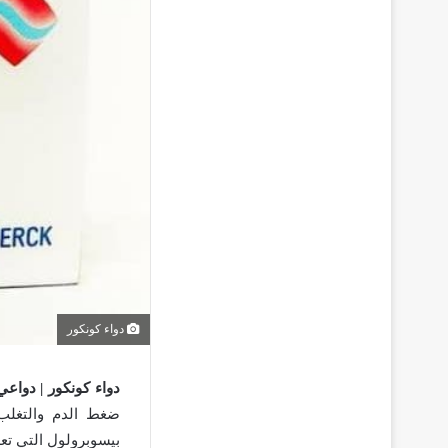
دواء كونكور
دواء كونكور | دواعي
ضغط الدم والتغلب
بيسوبرولول التي تعد