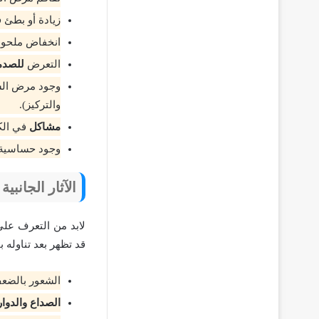
زيادة أو بطئ
انخفاض ملحو
التعرض
للصدم
وجود مرض الس
والتركيز).
مشاكل
في الكب
وجود حساسية 
الآثار الجانبية لدوا
لابد من التعرف على 
قد تظهر بعد تناوله
الشعور بالضعف
الصداع والدوار