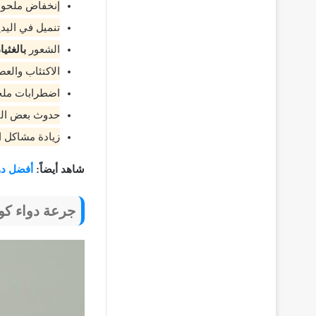
إنخفاض ملحو
تنميل في اليد
الشعور
بالغثيا
الاكتئاب والعص
اضطرابات مل
حدوث بعض الت
زيادة مشاكل 
شاهد أيضاً:
أفضل دو
جرعة دواء كونكور Concor وطريق