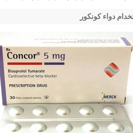
دام دواء كونكور