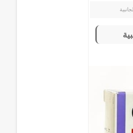
انبية
ية