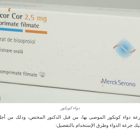
دواء كونكور
بجرعة دواء كونكور الموصى بها، من قبل الدكتور المختص، وذلك من أ
ك جرعة الدواء وطرق الإستخدام بالتفصيل: