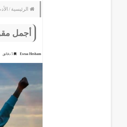
الرئيسية
/
الأد
أجمل مقول
Esraa Hesham
5 دقائق