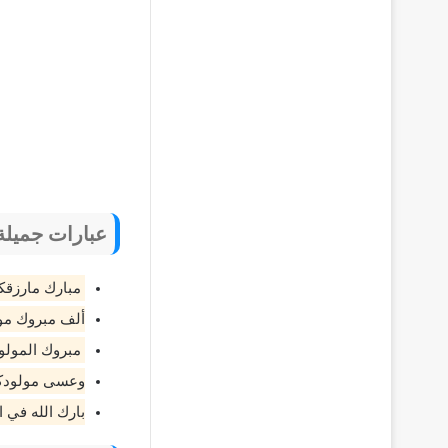
عبارات جميلة 
مبارك مارزقكم
ألف مبروك مول
مبروك المولود
وعسى مولودكم
بارك الله في 