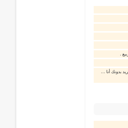
يع .
يد بدونك أنا …