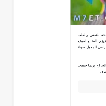
هجة للنفس والقلب
زيزي المتابع لموقع
لراقي الجميل سواء
الجراح وربما خففت
ة .