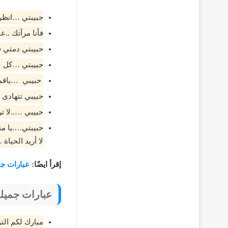
حبيبتي …انظري
فأنا مرآتك ..
حبيبتي دمتي ف
حبيبتي …كل عا
حبيبي …ياقمر 
حبيبي تتهادى ا
حبيبي …..لا ت
حبيبتي….يا من
لا أريد الحياة .
إقرأ ايضًا:
عبارات ج
عبارات جميلة
مبارك لكم الت