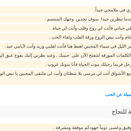
 في ملامحي جيداً.
عندما تنظرين جيدا سوف تجدين وجهك المبتسم .
ي حياتي فأنت لي روح وقلب وأنت لي حياة .
م وأنت نبض الروح ورقة القلب ولقاء الحب .
الليل في سماء المحبين اهبط هنا فأنت لقلبي وريد وأنت لأيامي عيد.
لكلمات المورقة لتتفتح الآن على جبينك , وعند نظرتي إليك يفوح عبق الرب
رحل فربما رحيلك موت الحياة فأنا بدونك غروب .
بع الأشواق أنت لي مرسى بلا شطئان وأنت لى ملتقى المحبين يا نبض الور
ميلة عن الحب
 للنجاح
وفيق وعسى دوماً جهودكم موفقة ومشرفة .