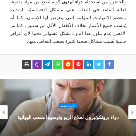
والحنجرة من استخدام
دواء ابيدون
كونه يُصنع من مواد متنوعة
فعالة تُساعد في التغلب على مشاكل الحساسيّة الشديدة
ومعظم الالتهابات المؤلمة التي يتعرض لها الإنسان، كما أنه
يُناسب جميع الأعمار بخلاف الأطفال الأقل من سنتين، كما من
الأفضل عدم تناول هذا الدواء بشكل عشوائي تجنباََ لأي أعراض
جانبية تُسبب مشاكل صحية كثيرة يصعب التعافي منها.
الادوية الطبية
دواء برونكوتيرول لعلاج الربو وتوسيع الشعب الهوائية