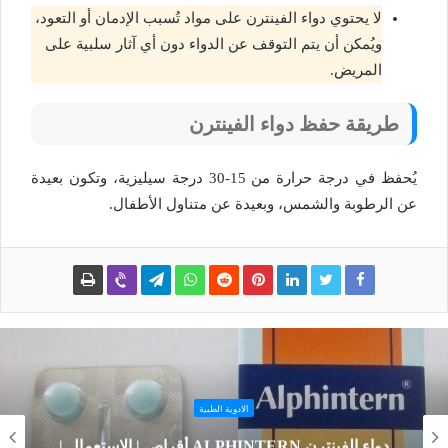
لا يحتوي دواء الفينترن على مواد تُسبب الإدمان أو التعود،
ويُمكن أن يتم التوقف عن الدواء دون أي آثار سلبية على
المريض.
طريقة حفظ دواء الفينترن
يُحفظ في درجة حرارة من 15-30 درجة سيليزية، وتكون بعيدة
عن الرطوبة والشمس، وبعيدة عن متناول الأطفال.
الادوية الطبية
دواء الفينترن ALPHINTERN أقراص | الاستعمال |