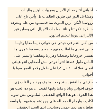
أخواتي أنتن صناع الأجيال ومربيات البنين والبنات
ومشاعل النور في طريق الظلمات بل وأنتن تاج على
رؤوسنا لأنكن أنرتن البيوت بما قدمتموه من علم ومعرفة
خاطرة لأخواتنا وبناتنا معلمات الأجيال التي وصلن عبر
الأثير الى بيوتنا لتعليم ابنائهن.
من أكبر النعم في حياتي هي خواتي دايما معايا ودايما
جنبي عمري ما اطلب منهم حاجه ويرفضوها عمري ما
هنسي خروجاتنا وضحكنا وهزارنا وتفاهتنا والتنمر على
الناس طول قعدتنا انتو أخواتي مش أصحابي انتو عيلتي
اتمني فعلا اننا نفضل كدا علي طول ولاخر العمر سوا يا
أخواتي.
حقيقي ما لقتش سند وحب وخوف بجد من القلب زي
خوف اخواتي وبابا و ماما وقتها ايقنت ان هو ده الحب هو
هذا الخوف هو هذا الواقع الحقيقي الملموس مش شويه
اكاذيب واوهام الحمد لله على وجودهم ودعمهم ليا ولسه
بغلط و هم ديما جمبي وساندني انتم السند الحقيقي