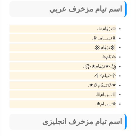
اسم تيام مزخرف عربي
♧تہٰيٰام♧.
♛تہيہامہ♛.
𒆜تہٰيٰام𒆜.
๖تيَام๖.
꧁★تہٰيٰام★꧂.
个×تيام×个.
★彡تہٰيٰام彡★.
░تہيہام░.
☬تہيہام☬.
اسم تيام مزخرف انجليزى