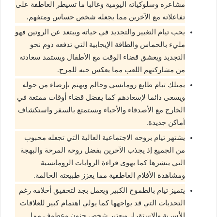
مشاعره وسلوكياته اليومية وغالبا ما تسيطر العاطفة على
تفاعلاته مع الآخرين مما يجعله شخص حساس ومتفهم.
يحب تيام التغيير والتجديد في حياته ويبتعد عن الروتين فهو
مليء بالحماس والطاقة الإيجابية التي تدفعه دوم نحو
التجديد ويعشق قضاء الوقت مع الأطفال ويستمد سعادته
من مشاركتهم اللعب مما يعكس حبه للمرح.
يمتلك تيام طابع رومانسي وحالم ويهتم بإرضاء من حوله
ويسعى دائما لإسعادهم كما يفضل قضاء أوقات ممتعة في
الخارج مع الأصدقاء والأحباء ويستمتع بالسفر واستكشاف
أماكن جديدة.
يشتهر تيام بروحه الاجتماعية العالية التي تجعله محبوب
من الجميع إذ يجذب الآخرين بفضل روحه المرحة والبهجة
التي ينشرها كما يهوى قراءة الروايات الرومانسية
ومشاهدة الأفلام العاطفية مما يعزز طبيعته الحالمة.
يتميز تيام بالطموح الكبير ويعمل بجد لتحقيق أحلامه رغم
التحديات التي قد يواجهها كما يولي اهتمام كبير للعلاقات
الأسرية والاستقرار ويعتبر شخص حنون وعطوف مما