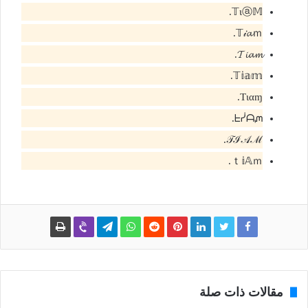
𝕋ιⓐ𝕄.
𝕋𝒾𝓪ｍ.
𝓣𝓲𝓪𝓶.
𝕋𝕚𝕒𝕞.
Tιαɱ.
ᖶᓰᗩᘻ.
𝒯ℐ𝒜ℳ.
ｔ𝕚𝔸ｍ.
مقالات ذات صلة