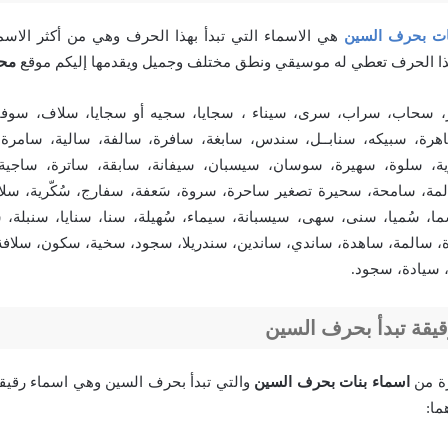
ات بحرف السين
هي الاسماء التي تبدأ بهذا الحرف وهي من أكثر الاسما
بهذا الحرف تعطي له موسيقي ونطق مختلف وجميل ويقدمها إليكم موقع
مح
سحاب، سراب، سرى، سيناء ، سجايا، سجيه أو سجايا، سلاف، سوفانا
هرة، سبيكه، سنابــل، سندس، سابغة، سافرة، سالفة، سالية، سامرة
، سلوة، سهيرة، سوسان، سيسبان، سيفانة، سابقة، ساترة، ساجية
مة، سامحة، سحيرة تصغير ساحرة، سروة، سَعفة، سفارج، سُكّرية، سلاف
ما، سُميا، سنى، سهى، سيسبانة، سيماء، سُهيلة، سنا، سنايا، سنبلة،
ة، سالمة، ساهدة، ساندي، ساندين، سندريلا، سجود، سخية، سكون، سلافة
 سيادة، سجود.
قيقة تبدأ بحرف السين
رة من
اسماء بنات بحرف السين
والتي تبدأ بحرف السين وهي اسماء رقيقة
ما: