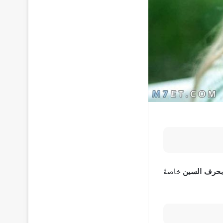
بحرف السين
خاصةً