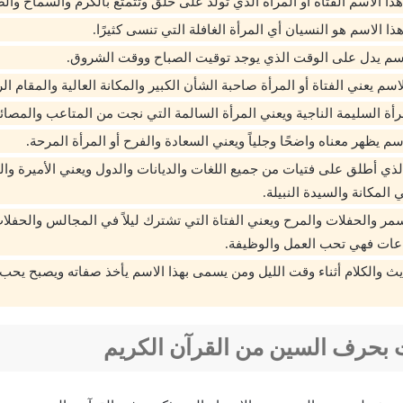
هذا الاسم الفتاة أو المرأة الذي تولد على خلق وتتمتع بالكرم والسماح وال
هذا الاسم هو النسيان أي المرأة الغافلة التي تنسى كثيرًا.
لاسم يدل على الوقت الذي يوجد توقيت الصباح ووقت الشروق.
لاسم يعني الفتاة أو المرأة صاحبة الشأن الكبير والمكانة العالية والمقام الر
مرأة السليمة الناجية ويعني المرأة السالمة التي نجت من المتاعب والمصائ
اسم يظهر معناه واضحًا وجلياً ويعني السعادة والفرح أو المرأة المرحة.
لذي أطلق على فتيات من جميع اللغات والديانات والدول ويعني الأميرة والمر
المكانة والسيدة النبيلة.
سمر والحفلات والمرح ويعني الفتاة التي تشترك ليلاً في المجالس والحفلا
اعات فهي تحب العمل والوظيفة.
يث والكلام أثناء وقت الليل ومن يسمى بهذا الاسم يأخذ صفاته ويصبح يح
 بحرف السين من القرآن الكريم