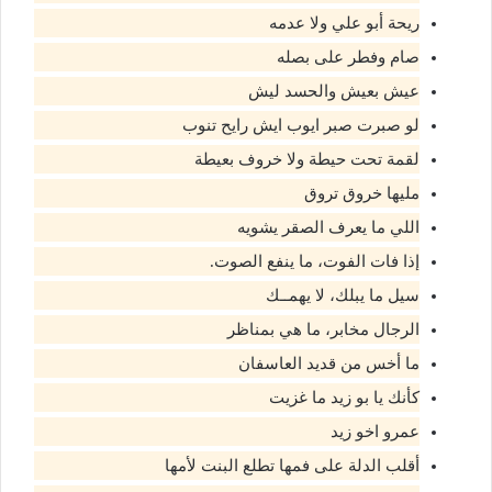
ريحة أبو علي ولا عدمه
صام وفطر على بصله
عيش بعيش والحسد ليش
لو صبرت صبر ايوب ايش رايح تنوب
لقمة تحت حيطة ولا خروف بعيطة
مليها خروق تروق
اللي ما يعرف الصقر يشويه
إذا فات الفوت، ما ينفع الصوت.
سيل ما يبلك، لا يهمــك
الرجال مخابر، ما هي بمناظر
ما أخس من قديد العاسفان
كأنك يا بو زيد ما غزيت
عمرو اخو زيد
أقلب الدلة على فمها تطلع البنت لأمها