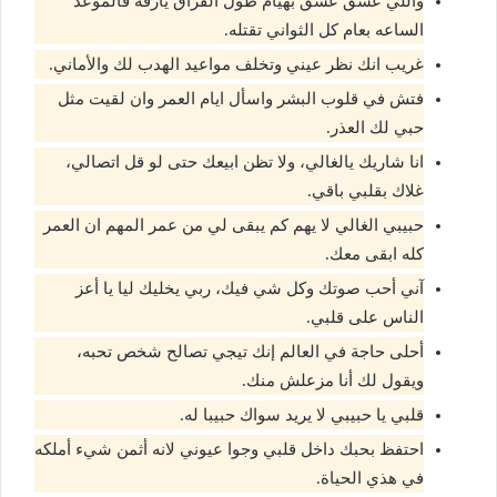
واللي عشق عشق بهيام طول الفراق يأرقه فالموعد
الساعه بعام كل الثواني تقتله.
غريب انك نظر عيني وتخلف مواعيد الهدب لك والأماني.
فتش في قلوب البشر واسأل ايام العمر وان لقيت مثل
حبي لك العذر.
انا شاريك يالغالي، ولا تظن ابيعك حتى لو قل اتصالي،
غلاك بقلبي باقي.
حبيبي الغالي لا يهم كم يبقى لي من عمر المهم ان العمر
كله ابقى معك.
آني أحب صوتك وكل شي فيك، ربي يخليك ليا يا أعز
الناس على قلبي.
أحلى حاجة في العالم إنك تيجي تصالح شخص تحبه،
ويقول لك أنا مزعلش منك.
قلبي يا حبيبي لا يريد سواك حبيبا له.
احتفظ بحبك داخل قلبي وجوا عيوني لانه أثمن شيء أملكه
في هذي الحياة.