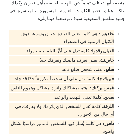
منطقة أبها تختلف تماماً عن اللهجة الخاصة بأهل نجران وكذلك،
ولكن هناك بعض الكلمات العامية المشهورة والمنتشرة في
جميع مناطق السعودية سوف نوضحها فيما يلي:
تطعيس:
هي كلمة تعني القيادة بجنون وسرعة فوق
الكثبان الرملية في الصحراء.
العيال رقدوا:
كلمة تدل على أنَّ الليلة ليلة حمراء.
خابرينك:
يعني نعرف ماضيك ونعرفك جيدًا.
صايع:
يعني شخص ضايع تائه.
حبيبك جا:
كلمة تدل على أن شخصاً مكروهاً جدًا قد جاء.
غمس بركنك:
اهتم بمشاكلك واترك مشاكل وهموم الناس.
بعدين:
كلمة تعني التهديد والوعيد.
اللزقة:
كلمة تُقال للشخص الذي يلازمك ولا يفارقك في
أي حال من الأحوال.
دافور:
هي كلمة يُشار فيها للشخص المتميز دراسيًا بشكل
واضح.