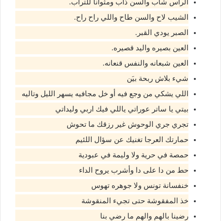
الراس شاب والسن ذاب ومثوانا للتراب.
الشيب لاح والسن طاح واللي راح راح.
الصبر يودي القبر.
العين بصيره واليد قصيره.
العين شبعانه والنفس قنعانه.
شيء بلاش ربحة بيَن
اللي يشكي من وجع فيه أو خل مجافيه يسهر الليل وتاليه
بيتي يا ساتر عوراتي ياللي فيك اربي وليداتي
تجري جري الوحوش غير رزقك ما تحوش
حمارتك العرجا تغنيك عن سؤال اللئيم
حمصة في حرية ولا وليمة في عبودية
حط من دا على دا وأشرب يروح الداء
خنفسانة تونس ولا جوهره تهوس
خذ المفقوشة حتى تجيء المنقوشة
رضينا بالهم والهم ما رضي بنا