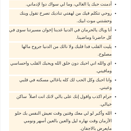
أدمنت حبك يا الغالي، وما لي سواك دوا لإدماني.
روحي تتكلم فيك من لهفتي تناديك تصرخ تقول وينك
وحشتني موت ابيك.
أنا وياك يالحرمان في الدنيا غدينا إخوان مسيرتنا سوى في
كل حاضرنا وماضينا.
يليت القلب فدا قلبك ولا نالك من الدنيا جروح مالها
مصلوح.
اي والله اني احبك دون خلق الله ويحبك القلب واحساسي
ومافيني.
وانا احبك وكل الحب لك كله ياغالي مسكنه في قلبي
وعيني.
حرام اكذب واقول إنك على بالي لانك انت اصلاً ساكن
خيالي.
الله وأكبر لو لي معك وقتين وقت تعيش النفس بك حلو
الأزمان وقت نهاره ليل والعين بالعين أسهر ونومي
مايعرض بالاجفان.