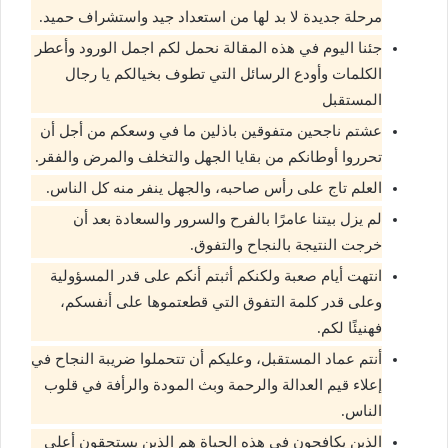
مرحلة جديدة لا بد لها من استعداد جيد واستشراف حميد.
جئنا اليوم في هذه المقالة نحمل لكم اجمل الورود وأعطر
الكلمات وأودع الرسائل التي تطوف بخيالكم يا رجال
المستقبل
عشتم ناجحين متفوقين باذلين ما في وسعكم من أجل أن
تحرروا أوطانكم من بقايا الجهل والتخلف والمرض والفقر.
العلم تاج على رأس صاحبه، والجهل ينفر منه كل الناس.
لم يزل بيتنا عامرًا بالفرح والسرور والسعادة بعد أن
خرجت النتيجة بالنجاح والتفوق.
انتهت أيام صعبة ولكنكم أثبتم أنكم على قدر المسؤولية
وعلى قدر كلمة التفوق التي قطعتموها على أنفسكم،
فهنيئًا لكم.
أنتم عماد المستقبل، وعليكم أن تتحملوا ضريبة النجاح في
إعلاء قيم العدالة والرحمة وبث المودة والرأفة في قلوب
الناس.
الذين يكافحون في هذه الحياة هم الذين يستحقون أعلى