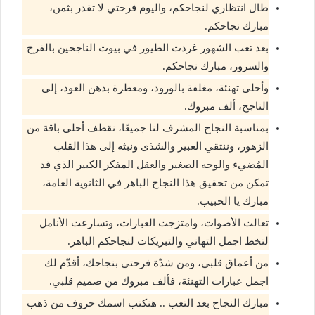
طال انتظاري لنجاحكم، واليوم فرحتي لا تقدر بثمن،
مبارك نجاحكم.
بعد تعب الشهور غردت الطيور في بيوت الناجحين بالفرح
والسرور، مبارك نجاحكم.
وأحلى تهنئة، مغلفة بالورود، ومعطرة بدهن العود، إلى
الناجح، ألف مبروك.
بمناسبة النجاح المشرف لنا جميعًا، نقطف أحلى باقة من
الزهور، وننتقي العبير والشذى ونبثه إلى هذا القلب
المُضيء والوجه الصغير والعقل المفكر الكبير الذي قد
تمكن من تحقيق هذا النجاح الباهر في الثانوية العامة،
مبارك يا الحبيب.
تعالت الأصوات، وامتزجت العبارات، وتسارعت الأنامل
لتخط اجمل التهاني والتبريكات لنجاحكم الباهر.
من أعماق قلبي، ومن شدّة فرحتي بنجاحك، أقدّم لك
اجمل عبارات التهنئة، فألف مبروك من صميم قلبي.
مبارك النجاح بعد التعب .. هنكتب اسمك حروف من ذهب