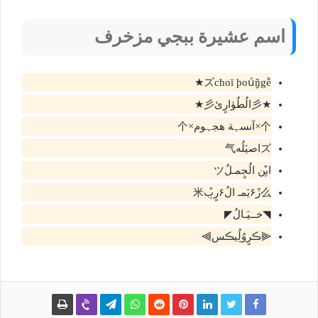
اسم عشيرة ببجي مزخرف
ズcħoī þoúٍñgễ★
★彡الُطُۈارٍئ彡★
个×آنسہة هجہوم×个
ズاصيَلُه气
ا̜̌بن الُجٍمـلُツ
么زً۶يَمـ الُ۶رٍ̜̌ب米
◥خــيَـالُ◤​
⫷ڪرٍوُلُِيڪس⫸