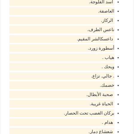
أسد الفلوجة​.
العاصفة.
الركاز.
ناعس الطرف​.
داعسك​الشر المقيم​.
أسطورة زورد​.
هياب .
ويحك .
. جالي. نزاع.
خصمك.
صحبة الأبطال​.
الحياة غريبة​.
بركان الغضب تحت الحصار​.
هدام .
شعشاع دمار.