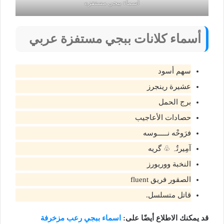
اسماء ببجي مستفزه
أسماء كلانات ببجي مستفزة عربي
سهم أسود
عشيرة رينجرز
برج الحمل
حصادات الأعاجيب
فرَوحْه نـــــوسه
آمِيرتٌہ ♧ گريه
النخبة ووريورز
الصقور فريق fluent
قاتل متسلسل.
قد يمكنك الاطلاع أيضًا على:
اسماء ببجي رعب مزخرفة