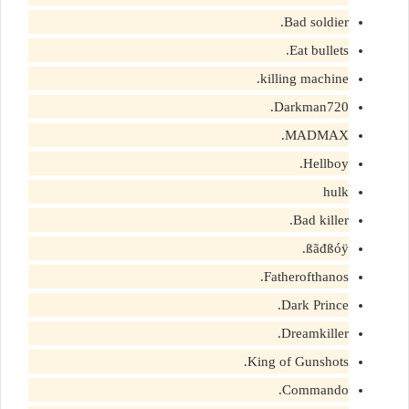
Bad soldier.
Eat bullets.
killing machine.
Darkman720.
MADMAX.
Hellboy.
hulk
Bad killer.
ßãđßóÿ.
Fatherofthanos.
Dark Prince.
Dreamkiller.
King of Gunshots.
Commando.