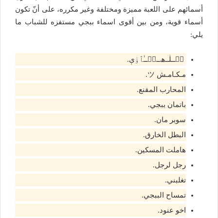
أسمائهم على اللعبة مميزة ومختلفة وغير مكرره، على أنّ تكون
أسماء قوية، ومن بين أقوى اسماء ببجي مستفزه للشباب ما
يلي:
مۘــڶــﮪــمۘــٰٱ̍ۏې.
مـكـامـش ツ.
المحارب المقنع.
باتمان ببجي.
سوبر مان.
البطل الخارق.
هاملت المسكين.
رجل لرجل.
تغلبني.
تمساح الببجي.
اخو عنود.