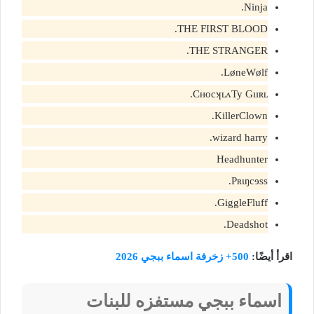
Ninja.
THE FIRST BLOOD.
THE STRANGER.
LøneWølf.
CʜocʞʟʌTy Gııʀʟ.
KillerClown.
wizard harry.
Headhunter
Pʀɩŋcɘss.
GiggleFluff.
Deadshot.
اقرأ أيضًا:
500+ زخرفة اسماء ببجي 2026
اسماء ببجي مستفزه للبنات