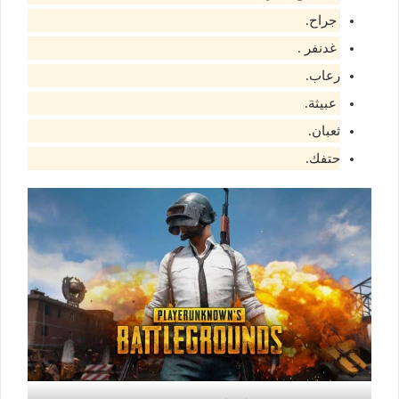
جراح.
غدنفر .
رعاب.
عبيثة.
ثعبان.
حتفك.