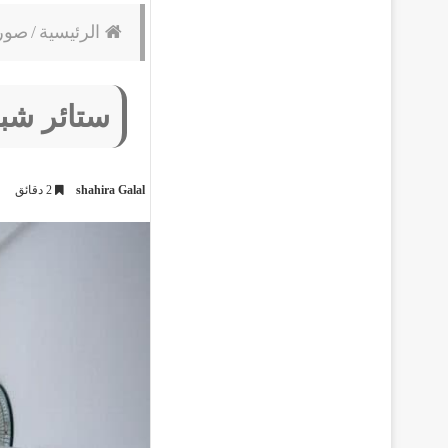
الرئيسية
/
صور 
ستائر شب
shahira Galal
2 دقائق