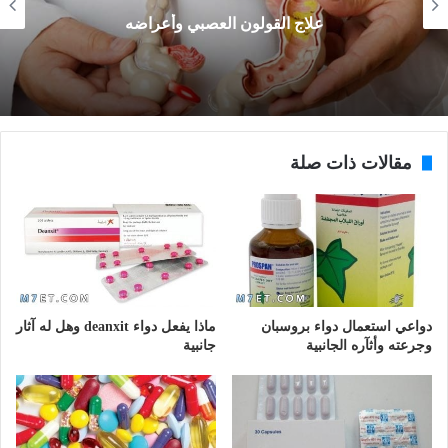
علاج القولون العصبي وأعراضه
مقالات ذات صلة
دواعي استعمال دواء بروسبان
ماذا يفعل دواء deanxit وهل له آثار
وجرعته وأثآره الجانبية
جانبية