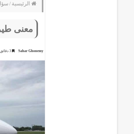
الرئيسية
/
سؤا
معنى طير
Sahar Ghonemy
3 دقائق