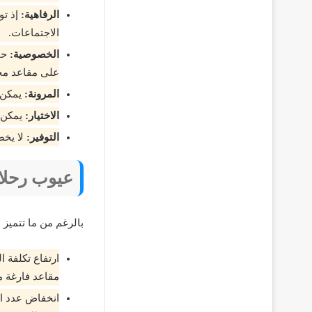
الرفاهية:
إذ تو
الاجتماعات.
الخصوصية:
حيث
على مقاعد مج
المرونة:
يمكن ت
الاختيار:
يمكن ل
التوفير:
لا يخض
عيوب رحلا
بالرغم من ما تتميز 
ارتفاع تكلفة 
مقاعد فارغة مم
انخفاض عدد ال