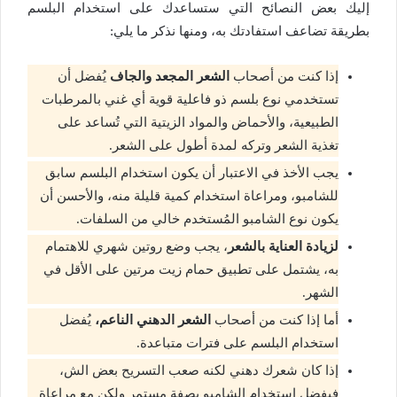
إليك بعض النصائح التي ستساعدك على استخدام البلسم
بطريقة تضاعف استفادتك به، ومنها نذكر ما يلي:
إذا كنت من أصحاب
الشعر المجعد والجاف
يُفضل أن
تستخدمي نوع بلسم ذو فاعلية قوية أي غني بالمرطبات
الطبيعية، والأحماض والمواد الزيتية التي تُساعد على
تغذية الشعر وتركه لمدة أطول على الشعر.
يجب الأخذ في الاعتبار أن يكون استخدام البلسم سابق
للشامبو، ومراعاة استخدام كمية قليلة منه، والأحسن أن
يكون نوع الشامبو المُستخدم خالي من السلفات.
لزيادة العناية بالشعر
، يجب وضع روتين شهري للاهتمام
به، يشتمل على تطبيق حمام زيت مرتين على الأقل في
الشهر.
أما إذا كنت من أصحاب
الشعر الدهني الناعم،
يُفضل
استخدام البلسم على فترات متباعدة.
إذا كان شعرك دهني لكنه صعب التسريح بعض الش،
فيفضل استخدام الشامبو بصفة مستمر ولكن مع مراعاة