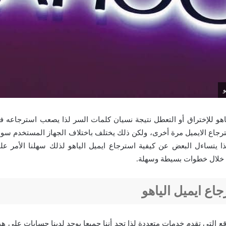
و
اهو للإختراق أو التعطل نتيجة نسيان كلمات السر لذا يصعب استرجاعه ف
رجاع الايميل مرة أخرى، ولكن ذلك يختلف باختلاف الجهاز المستخدم سواء
 يتساءل البعض عن كيفية استرجاع ايميل الياهو لذلك سهلنا الأمر علي
 خلال خطوات بسيطة وسهلة.
اع ايميل الياهو
قع التي تقدم خدمات متعددة لذا تجد أننا جميعا يوجد لدينا حسابات على ه