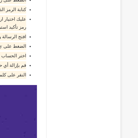
الضغط على زر الم
كتابة الرمز ال
عليك اختيار ا
رمز تأكيد استر
افتح الرسالة 
الضغط على Verify لكي يتم التحقق من الرقم الذي ادخلته.
اختر الحساب ا
قم بإزالة أي 
النقر على كلمة Continue حتى يتم استكمال باقي خطوات استرجاع