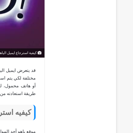
كيفية استرجاع ايميل الياه
قد يتعرض ايميل الي
مختلفة لكي يتم است
أو هاتف محمول، لذا
طريقة استعادته من
كيفيه استرج
موقع ياهو أحد الموا