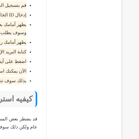
قم بتسجيل ال
إدخال ID الخاص بحسابك الياهو المسروق ثم الضغط على كلمة متابعة.
يظهر أمامك بعض
وسوف يطلب منك
يظهر أمامك رم
كتابة البريد الإلكت
اضغط على أيقونة  Password
الآن يمكنك اس
بذلك سوف تتم
كيفيه است
قد يضطر بعض المست
عام ولكن ذلك سوف ي