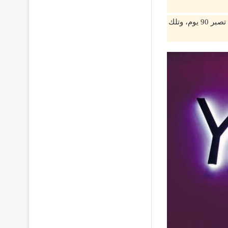
ذلك يكون بواسطة حسابك المحذوف بعد كتابة هذه البيانات قم بغلق المتصفح وعليك أن تصبر 90 يوم، وتلك