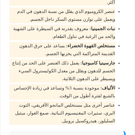
أكثر.
عنصر الكروميوم الذي يقلل من نسبة الدهون في الدم
ويعمل على توازن مستوى السكر داخل الجسم.
نبات الجمينيا:
معروف بقدرته في السيطرة على الشهية
والحد من الرغبة في تناول الطعام.
مستخلص القهوة الخضراء:
يساعد على حرق الدهون
القديمة المتراكمة التي يخزنها الجسم.
جارسينيا كامبوجيا:
يعمل ذلك العنصر على الحد من إنتاج
الجسم للدهون ويقلل من معدل الكوليسترول السيء
ويسيطر على الدهون الثلاثية.
الألياف:
موجودة بنسبة 3% وتساعد في زيادة الإحساس
بالشبع لفترة أطول من الوقت.
عناصر أخرى مثل مستخلص المانجو الأفريقي، التوت
البري، ستيرات المغنيسيوم النباتية، صمغ الغوار، ميثيل
السليلوز، هيدروكسيل بروبيل.