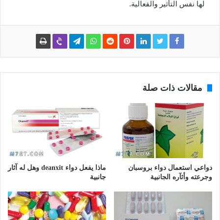
لها نفس التأثير والفعالية.
مقالات ذات صلة
دواعي استعمال دواء بروسبان
ماذا يفعل دواء deanxit وهل له آثار
وجرعته وأثآره الجانبية
جانبية