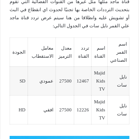
قناة ماجد مثلها مثل غيرها من القنوات الفضائية التي تقوم
بتحديث الترددات الخاصة بها تجنبًا لحدوث اي انقطاع في البث
أو تشويش عليه وانطلاقا من هنا سيتم عرض تردد قناة ماجد
علي القمر نايل سات في الجدول التالي:
اسم
معام
اسم
تردد
معدل
معامل
القمر
الجودة
تصح
القناة
القناة
الترميز
الاستقطاب
الصناعي
الخط
Majid
نايل
Kids
12467
27500
عمودي
SD
3/2
سات
TV
Majid
نايل
Kids
12226
27500
افقي
HD
3/2
سات
TV