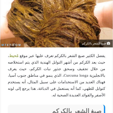
صبغ الشعر بالكركم
يفضل الكثير صبغ الشعر بالكركم تعرف عليها عبر موقع
مُحيط
،
حيث يعد الكركم من أشهر التوابل الهندية الذي يتم استخلاصه
من خلال تجفيف وسحق جذور نبات الكركم، حيث يعرف
بالانجليزية Curcuma longa، الذي ينمو في مناطق جنوب آسيا،
فهناك العديد من الاستخدامات على سبيل المثال، أنه يستخدم
كتوابل للطهي، كما أنه يستعمل في الدباغة، هذا يرجع إلى لونه
الأصفر والفوائد العديدة الصحية له.
صبغ الشعر بالكركم