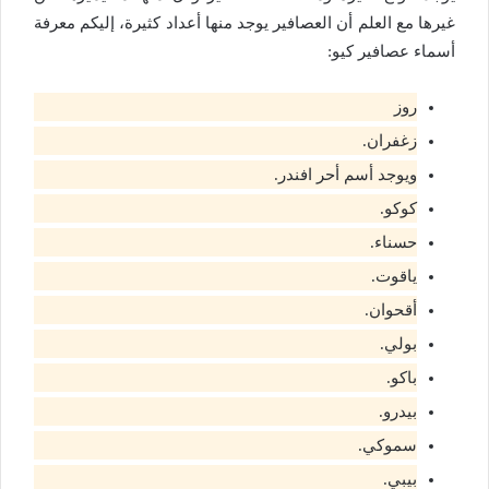
غيرها مع العلم أن العصافير يوجد منها أعداد كثيرة، إليكم معرفة
أسماء عصافير كيو:
روز
زغفران.
ويوجد أسم أحر افندر.
كوكو.
حسناء.
ياقوت.
أقحوان.
بولي.
باكو.
بيدرو.
سموكي.
بيبي.