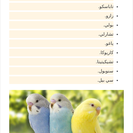
تاباسكو.
زازو.
بولي.
تشارلي.
ياغو.
كاريوكا.
تشيكيتيتا.
سنوبول.
سي بيل.