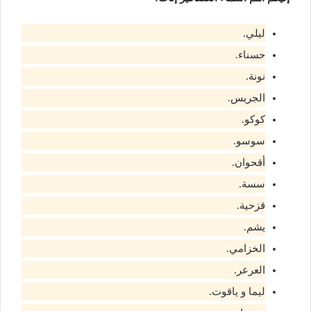
ليلي.
حسناء.
نونة.
الجريس.
كوكو.
سوسو.
أقحوان.
سسة.
قزحية.
يشم.
الخزامي.
العرعر.
ليما و ياقوت.