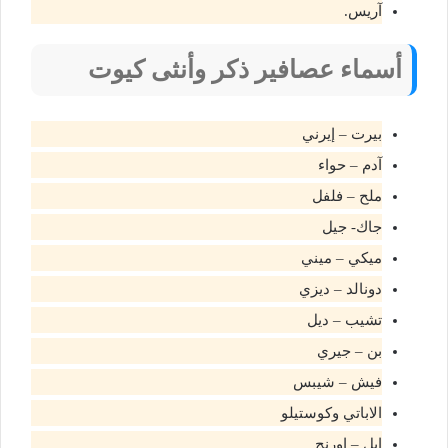
آريس.
أسماء عصافير ذكر وأنثى كيوت
بيرت – إيرني
آدم – حواء
ملح – فلفل
جاك- جيل
ميكي – ميني
دونالد – ديزي
تشيب – ديل
بن – جيري
فيش – شيبس
الاباتي وكوستيلو
ابل – اورنج