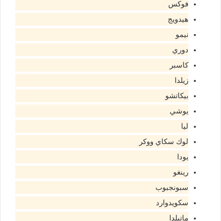
فوكس
هيدويج
نيمو
دوري
كاسبر
زيلدا
بيكاتشو
يوشي
ليا
لوك سكاي ووكر
يودا
رينغو
سبونجبوب
سكويدوارد
ماتيلدا