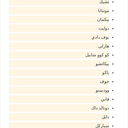
تشيك
مونتانا
بيكمان
دوايت
بوف دادي
هارلي
كو كوو شانيل
بيكاتشو
باكو
جوف
وودستو
فاني
دونالد داك
دايل
سباركل