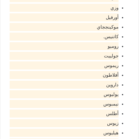
وزي
أورفيل
موكينججاي
كاتنيس.
روميو
جولييت
ريموس
أفلاطون
داروين
يوليوس
نيمبوس
أطلس
زيوس
هيليوس