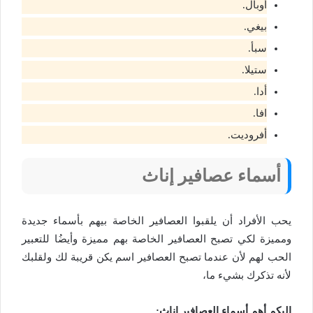
أوبال.
بيغي.
سبأ.
ستيلا.
أدا.
افا.
أفروديت.
أسماء عصافير إناث
يحب الأفراد أن يلقبوا العصافير الخاصة بيهم بأسماء جديدة
ومميزة لكي تصبح العصافير الخاصة بهم مميزة وأيضُا للتعبير
الحب لهم لأن عندما تصبح العصافير اسم يكن قريبة لك ولقلبك
لأنه تذكرك بشيء ما،
إليكم أهم أسماء العصافير إناث: