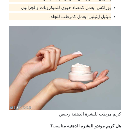
بوراكس: يعمل كمضاد حيوي للميكروبات والجراثيم.
ميثيل إيثيلين: يعمل كمرطب للجلد.
كريم مرطب للبشرة الدهنية رخيص
هل كريم موندو للبشرة الدهنية مناسب؟