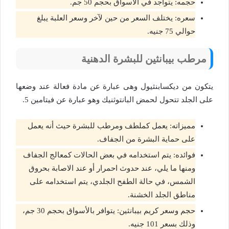
حجمه: يتواجد في الأسواق بحجم 50 جم.
سعره: يختلف السعر من حين لآخر وسعر العلبة يبلغ
حوالي 75 جنيه.
مرطب بيبانثين للبشرة الدهنية
يتكون من ديكسابنثيول وهى عبارة عن مادة فعالة عند وضعها
على الجلد تتحول لحمض البانتوثنيك وهو عبارة عن فيتامين 5.
مميزاته: يعمل كملطف ومرطب للبشرة حيث أنه يعمل
على حماية البشرة من الجفاف.
فوائده: يتم استخدامه في بعض الحالات كمعالج الجفاف
ومنها ما يلي، عند حدوث احمرار أو عند الاصابة بحروق
الشمس، في حالة الطفح الجلدي، يتم استخدامه على
مناطق الجلد الخشنة.
حجم وسعر كريم بيبانثين: يتوافر بالأسواق بحجم 30 جم،
وذلك بسعر 101 جنيه.