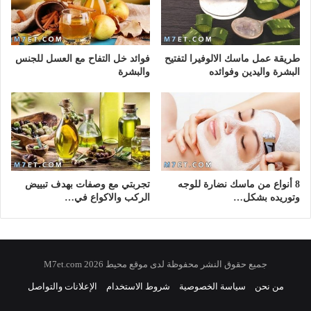
طريقة عمل ماسك الالوفيرا لتفتيح
فوائد خل التفاح مع العسل للجنس
البشرة واليدين وفوائده
والبشرة
8 أنواع من ماسك نضارة للوجه
تجربتي مع وصفات بهدف تبييض
وتوريده بشكل…
الركب والاكواع في…
جميع حقوق النشر محفوظة لدى موقع محيط 2026 M7et.com
من نحن
سياسة الخصوصية
شروط الاستخدام
الإعلانات والتواصل