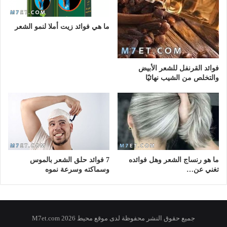
ما هي فوائد زيت أملا لنمو الشعر
فوائد القرنفل للشعر الأبيض
والتخلص من الشيب نهائيًا
ما هو رنساج الشعر وهل فوائده
7 فوائد حلق الشعر بالموس
تغني عن…
وسماكته وسرعة نموه
جميع حقوق النشر محفوظة لدى موقع محيط 2026 M7et.com