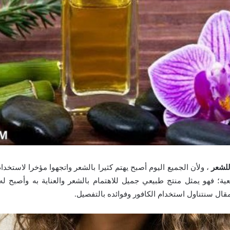
للشعر
، ولأن الجميع اليوم أصبح يهتم كثيرا بالشعر واتجهوا مؤخرا لاستخدام
ة؛ فهو يمثل منتج طبيعي جميل للاهتمام بالشعر والعناية به وأصبح له
مقال سنتناول استخدام الكافور وفوائده بالتفصيل.