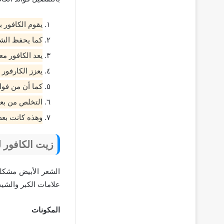
يقوم الكافور 
كما يحفظ الشع
يعد الكافور م
يعزز الكارفور 
كما أن من فوا
التخلص من بعض
وهذه كانت بعض
زيت
الكافور 
الشعر الأبيض مشكلة
علامات الكبر والشي
المكونات