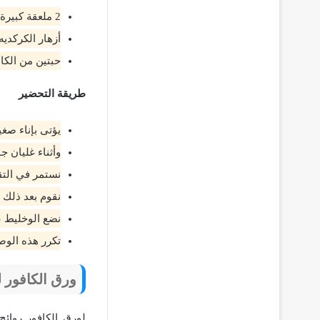
2 ملعقة كبيرة من زيت جوز الهند.
أزهار الكركديه
حبتين من الكاف
طريقة التحضير
يؤتى بإناء صغ
وأثناء غليان ج
نستمر في التقل
نقوم بعد ذلك ب
نضع الوخليط ع
تكرر هذه الوص
ورق الكافور 
لورق الكافور روائح