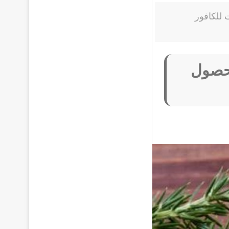
 استخدامات للكافور
فور للحصول