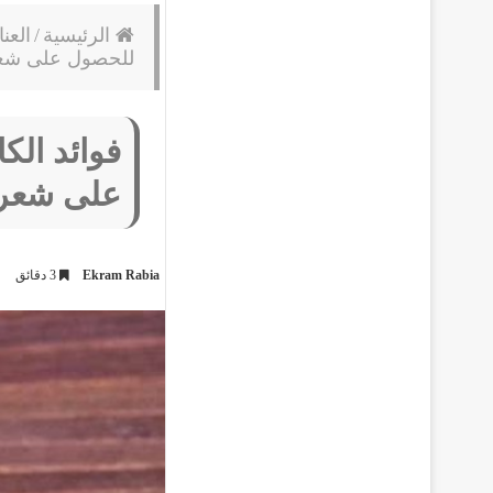
الرئيسية
/
العن
للحصول على شعر
على شعر 
Ekram Rabia
3 دقائق