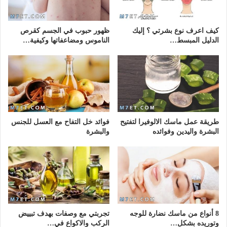
كيف اعرف نوع بشرتي ؟ إليك
ظهور حبوب في الجسم كقرص
الدليل المبسط…
الناموس ومضاعفاتها وكيفية…
طريقة عمل ماسك الالوفيرا لتفتيح
فوائد خل التفاح مع العسل للجنس
البشرة واليدين وفوائده
والبشرة
8 أنواع من ماسك نضارة للوجه
تجربتي مع وصفات بهدف تبييض
وتوريده بشكل…
الركب والاكواع في…