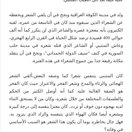
ولد في مدينة الكوفة العراقية ونجح في أن يلقي الشعر ويحفظه
عن الشعراء الذين سبقوه منذ كان في التاسعة من عمره، لقبه
الكثيرون بأنه معجزة عصره والشاعر الذي لن يتكرر كما أنه ألف
حوالي 400 قصيدة ترصد شكل الحياة في القرن الرابع الهجري،
وعاش المتنبي أو الشاعر الذي قتله شعره في مدينة حلب
السورية في كنف “سيف الدولة الحمداني”، ونجح في أن يتقلد
مكانة رفيعة جدا بين جموع الشعراء في هذه الفترة.
كان المتنبي يتنفس شعرا كما وصفه البعض،ألقي الشعر
الهجائي والرثاء والمدح وشعر الفخر والاعتزاز حيث كان الفخر
هو الصفة الغالبة عليه كما أنه أوصل الكثير من الحكم
والفلسفات المختلفة من خلال شعره، وكان من لا يستحق الثناء
لديه يهجوه دون خوف أو تردد، كان معتزا بنفسه إلى درجة كبيرة
وبشعره أيضا فكان الهواء الذي يتنفسه والزاد الذي يتزود به،
فهل جال بخاطره يوما أن يكون هذا الشعر هو السبب الأساسي
في وفاته؟