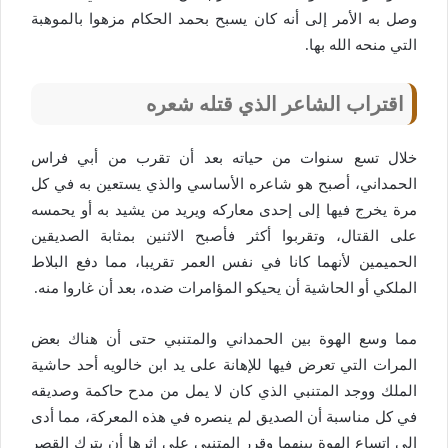
وصل به الأمر إلى أنه كان يسبح بحمد الحكام مزهوا بالموهبة
التي منحه الله بها.
اقتراب الشاعر الذي قتله شعره
خلال تسع سنوات من حياته بعد أن تقرب من أبي فراس
الحمداني، أصبح هو شاعره الأساسي والذي يستعين به في كل
مرة يخرج فيها إلى إحدى معاركه ويريد من يشيد به أو يحمسه
على القتال، وتقربوا أكثر فأصبح الاثنين بمثابة الصديقين
الحميمين لأنهما كانا في نفس العمر تقريبا، مما دفع البلاط
الملكي أو الحاشية أن يحيكو المؤامرات ضده، بعد أن غاروا منه.
مما وسع الهوة بين الحمداني والمتنبي حتى أن هناك بعض
المرات التي تعرض فيها للإهانة على يد ابن خالويه أحد حاشية
الملك ووجد المتنبي الذي كان لا يمل من مدح حاكمة وصديقه
في كل مناسبة أن الصديق لم ينصره في هذه المعركة، مما أدى
إلى اتساع الهوة بينهما وقرر المتنبي على إثرها أن يترك القصر