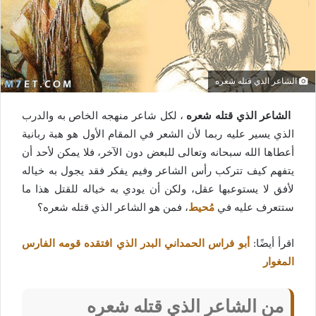
الشاعر الذي قتله شعره
الشاعر الذي قتله شعره
، لكل شاعر منهجه الخاص به والدرب
الذي يسير عليه ربما لأن الشعر في المقام الأول هو هبة ربانية
أعطاها الله سبحانه وتعالى للبعض دون الآخر، فلا يمكن لأحد أن
يتفهم كيف تتركب رأس الشاعر وفيم يفكر فقد يجول به خياله
لأفق لا يستوعبها عقل، ولكن أن يودي به خياله للقتل هذا ما
ستتعرف عليه في
مُحيط
، فمن هو الشاعر الذي قتله شعره؟
اقرأ أيضًا:
أبو فراس الحمداني البدر الذي افتقده قومه الفارس
المغوار
من الشاعر الذي قتله شعره