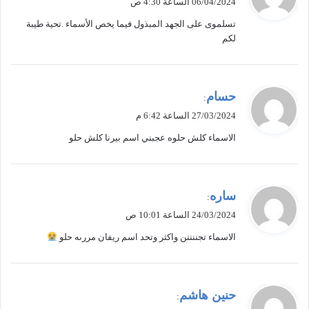
06/04/2024 الساعة 4:30 ص
و
تسلموى على الجهد المبذول فيما يخص الأسماء .تحية طيبة
ل
لكم
ي
حسام
:
ق
27/03/2024 الساعة 6:42 م
و
الاسماء كلش حلوه عجبني اسم بيرنا كلش حلو
ل
ي
ساره
:
ق
24/03/2024 الساعة 10:01 ص
و
الاسماء تجننننن واكثر وتحد اسم ريفان مررىه حلو
ل
ي
حنين هاشم
:
ق