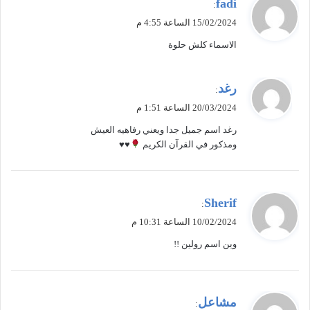
ي
fadi
:
ق
15/02/2024 الساعة 4:55 م
و
الاسماء كلش حلوة
ل
ي
رغد
:
ق
20/03/2024 الساعة 1:51 م
و
رغد اسم جميل جدا ويعني رفاهيه العيش
ل
ومذكور في القرآن الكريم
♥
♥
ي
Sherif
:
ق
10/02/2024 الساعة 10:31 م
و
وين اسم رولين !!
ل
ي
مشاعل
: