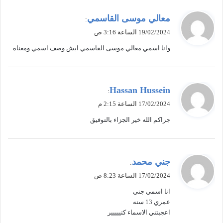
ي
معالي موسى القاسمي
:
ق
19/02/2024 الساعة 3:16 ص
و
وانا اسمي معالي موسى القاسمي ايش وصف اسمي ومعناه
ل
ي
Hassan Hussein
:
ق
17/02/2024 الساعة 2:15 م
و
جزاكم الله خير الجزاء بالتوفيق
ل
ي
جني محمد
:
ق
17/02/2024 الساعة 8:23 ص
و
انا اسمي جني
ل
عمري 13 سنه
اعجبتني الاسماء كتييييير