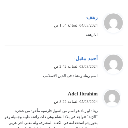
ي
رهف
:
ق
04/03/2024 الساعة 1:54 ص
و
انا رهف
ل
ي
أحمد مقبل
:
ق
03/03/2024 الساعة 2:42 ص
و
اسم ريناد ومعناه فى الدين الاسلامى
ل
ي
Adel Ibrahim
:
ق
05/03/2024 الساعة 8:22 ص
و
ريناد او رناد هو اسم من اصول فارسية مأخوذ من شجرة
ل
“الرّند” تتواجد في بلاد الشام وهي ذات رائحة طيبة وجميلة وهو
بخور يتم استخدامه في الكعبة المشرفة وله معنى اخر عربي