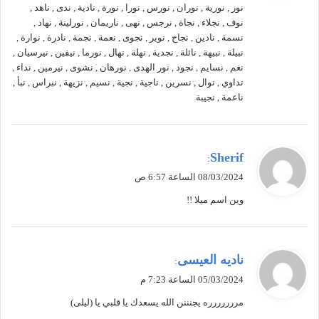
نور , نورية , نوران , نورس , نورا , نورة , نادية , ندى , ناهد ,
ل
نوف , نجلاء , نجاة , نرجس , نهى , ناريمان , نورلينة , نهاد ,
نسمة , نادين , نجاح , نوير , نجوى , نعمة , نجمة , نادرة , نوارة ,
نبيلة , نبيهة , نائلة , نجدية , نهلة , نهال , نورما , نيفين , نيرسيان ,
نغم , نسايم , نجود , نور الهدى , نورهان , نشوى , نيرمين , نداء ,
نداوي , نوال , نسرين , ناجية , نجية , نسيم , نزيهة , نبراس , نبأ ,
ناعمة , نجيبة
ي
Sherif
:
ق
08/03/2024 الساعة 6:57 ص
و
وين اسم ميلا !!
ل
ي
ناديه العيسى
:
ق
05/03/2024 الساعة 7:23 م
و
مررررررره يجنننن الله يسعدك يا قلبي يا (ليلى)
ل