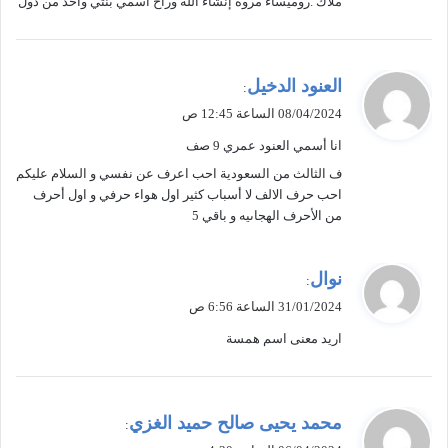
ملاك .روميساء مروة إنشاء الله وراح اسمي بنتي واحد من دول
ي
العنود الدخيل
:
ق
08/04/2024 الساعة 12:45 ص
و
انا أسمي العنود عمري 9 صف
ل
ف الثالث من السعودية احب اعرف عن نفسي و السلام عليكم
احب حرف الالف لا أسباب كثير اول هواء حرفي و اول أحرف
من الأحرف الهجاىيه و باقي 5
ي
نوال
:
ق
31/01/2024 الساعة 6:56 ص
و
اريد معنى اسم همسة
ل
ي
محمد يحيى صالح حميد الغزي
:
ق