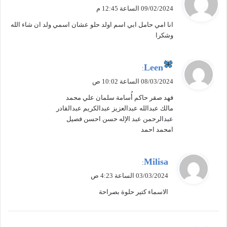
ق
09/02/2024 الساعة 12:45 م
و
انا امي حامل ابي اسم اولد حلو عشان اسمي ولد ان شاء الله
ل
وشكرا
ي
Leen
:
ق
08/03/2024 الساعة 10:02 ص
و
فهد صقر حاكم أُسامة سلمان علي محمد
ل
مالك عبدالله عبدالعزيز عبدالكريم عبدالقادر
عبدالرحمن عبد الإله حسن احسن فصيل
امحمد احمد
ي
Milisa
:
ق
03/03/2024 الساعة 4:23 ص
و
الاسماء كتير حلوة بصراحة
ل