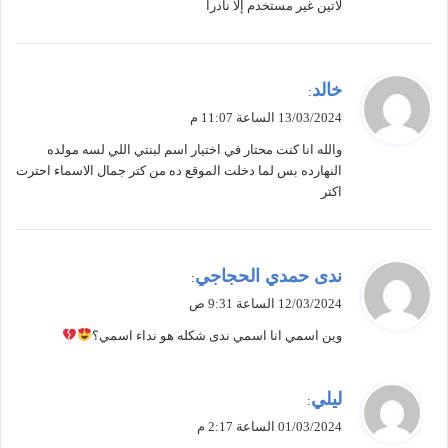
لاتين غير مستخدم إلا نادرا
ل
ي
خالد
:
ق
13/03/2024 الساعة 11:07 م
و
والله انا كنت محتار في اختيار اسم لبنتي اللي لسه مولده
ل
النهارده بس لما دخلت الموقع ده من كتر جمال الاسماء احترت
اكتر
ي
ندى حمدي الحجاجي
:
ق
12/03/2024 الساعة 9:31 ص
و
وين اسمي انا اسمي ندى شكله هو نداء اسمي؟
ل
ي
ليلي
:
ق
01/03/2024 الساعة 2:17 م
و