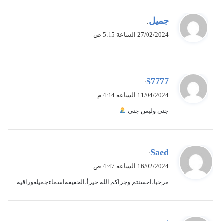
ي
جميل
:
ق
27/02/2024 الساعة 5:15 ص
و
….
ل
ي
S7777
:
ق
11/04/2024 الساعة 4:14 م
و
جنى وليس جني
ل
ي
Saed
:
ق
16/02/2024 الساعة 4:47 ص
و
مرحبا،احسنتم وجزاکم الله خیرأ،الحقیقةاسماءجمیلةوراقیة
ل