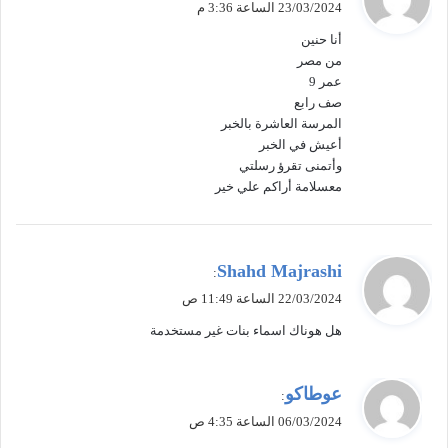
23/03/2024 الساعة 3:36 م
و
أنا حنين
ل
من مصر
عمر 9
صف رابع
المرسة العاشرة بالخبر
أعيش في الخبر
وأتمنى تقرؤ رسلتي
معسلامة أراكم علي خير
ي
Shahd Majrashi
:
ق
22/03/2024 الساعة 11:49 ص
و
هل هوناك اسماء بنات غير مستخدمة
ل
ي
عوطاكو
:
ق
06/03/2024 الساعة 4:35 ص
و