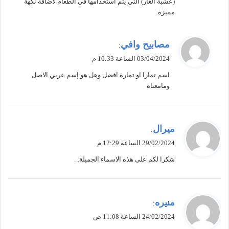
(عشبة الغار) التي يتم استخدامها في الطعام لاضافة نكهة
مميزة.
ي
مصابيح وافي
:
ق
03/04/2024 الساعة 10:33 م
و
اسم تمارا او تمارة افضل وهل هو إسم عربي الاصل
ل
ومامعناه
ي
ميرال
:
ق
29/02/2024 الساعة 12:29 م
و
شكرا لكم على هذه الاسماء الجميلة..
ل
ي
منيره
:
ق
24/02/2024 الساعة 11:08 ص
و