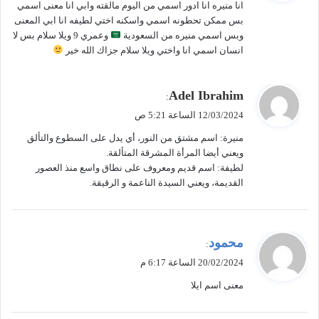
انا منيره انا ادور اسمي من اليوم مالقته وابي انا معنى اسمي
ل
بس ممكن تحطونه اسمي واسكنه اختي لطيفه انا ابي المعنى
وبس اسمي منيره من السعودية
وعمري 9 ويلا سلام بس لا
انسان اسمي انا واختي ويلا سلام جزاك الله خير
ي
Adel Ibrahim
:
ق
12/03/2024 الساعة 5:21 ص
و
منيرة: اسم مشتق من النور، أي يدل على السطوع والتألق
ل
ويعني أيضا المرأة المشرقة المتألقة.
لطيفة: اسم قديم ومعروف على نطاق واسع منذ العصور
القديمة، ويعني السيدة الناعمة و الرقيقة.
ي
محمود
:
ق
20/02/2024 الساعة 6:17 م
و
معنى اسم ايلا
ل