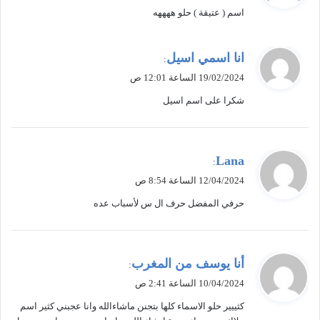
اسم ( عتيقة ) حلو ههههه
ل
ي
انا اسمي اسيل
:
ق
19/02/2024 الساعة 12:01 ص
و
شكرا على اسم اسيل
ل
ي
Lana
:
ق
12/04/2024 الساعة 8:54 ص
و
حرفي المفضل حرف ال س لأسباب عده
ل
ي
أنا يوسف من المغرب
:
ق
10/04/2024 الساعة 2:41 ص
و
كثييير حلو الاسماء كلها بتجنن ماشاءالله وانا عجبني كثير اسم
ل